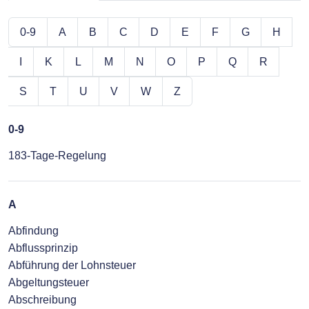
0-9
A
B
C
D
E
F
G
H
I
K
L
M
N
O
P
Q
R
S
T
U
V
W
Z
0-9
183-Tage-Regelung
A
Abfindung
Abflussprinzip
Abführung der Lohnsteuer
Abgeltungsteuer
Abschreibung